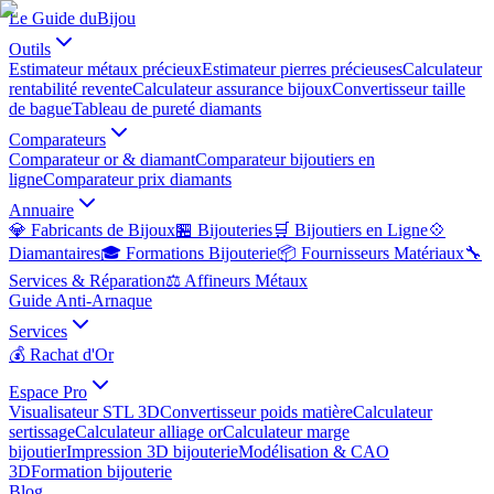
Le Guide du
Bijou
Outils
Estimateur métaux précieux
Estimateur pierres précieuses
Calculateur
rentabilité revente
Calculateur assurance bijoux
Convertisseur taille
de bague
Tableau de pureté diamants
Comparateurs
Comparateur or & diamant
Comparateur bijoutiers en
ligne
Comparateur prix diamants
Annuaire
💎 Fabricants de Bijoux
🏪 Bijouteries
🛒 Bijoutiers en Ligne
💠
Diamantaires
🎓 Formations Bijouterie
📦 Fournisseurs Matériaux
🔧
Services & Réparation
⚖️ Affineurs Métaux
Guide Anti-Arnaque
Services
💰 Rachat d'Or
Espace Pro
Visualisateur STL 3D
Convertisseur poids matière
Calculateur
sertissage
Calculateur alliage or
Calculateur marge
bijoutier
Impression 3D bijouterie
Modélisation & CAO
3D
Formation bijouterie
Blog