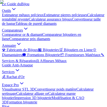
Le Guide du
Bijou
Outils
Estimateur métaux précieux
Estimateur pierres précieuses
Calculateur
rentabilité revente
Calculateur assurance bijoux
Convertisseur taille
de bague
Tableau de pureté diamants
Comparateurs
Comparateur or & diamant
Comparateur bijoutiers en
ligne
Comparateur prix diamants
Annuaire
💎 Fabricants de Bijoux
🏪 Bijouteries
🛒 Bijoutiers en Ligne
💠
Diamantaires
🎓 Formations Bijouterie
📦 Fournisseurs Matériaux
🔧
Services & Réparation
⚖️ Affineurs Métaux
Guide Anti-Arnaque
Services
💰 Rachat d'Or
Espace Pro
Visualisateur STL 3D
Convertisseur poids matière
Calculateur
sertissage
Calculateur alliage or
Calculateur marge
bijoutier
Impression 3D bijouterie
Modélisation & CAO
3D
Formation bijouterie
Blog