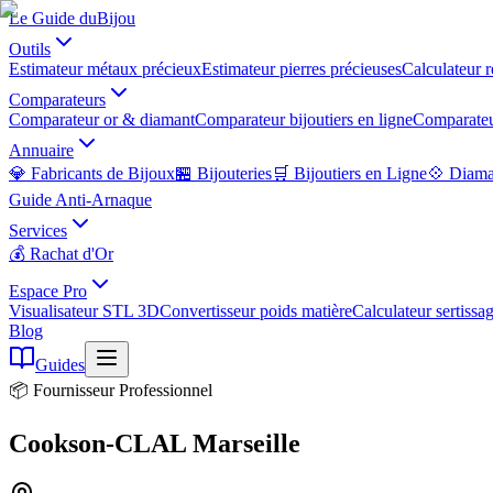
Le Guide du
Bijou
Outils
Estimateur métaux précieux
Estimateur pierres précieuses
Calculateur r
Comparateurs
Comparateur or & diamant
Comparateur bijoutiers en ligne
Comparateu
Annuaire
💎 Fabricants de Bijoux
🏪 Bijouteries
🛒 Bijoutiers en Ligne
💠 Diama
Guide Anti-Arnaque
Services
💰 Rachat d'Or
Espace Pro
Visualisateur STL 3D
Convertisseur poids matière
Calculateur sertissa
Blog
Guides
📦 Fournisseur Professionnel
Cookson-CLAL Marseille