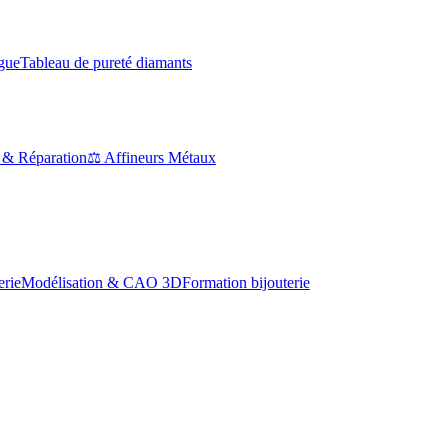
ague
Tableau de pureté diamants
 & Réparation
⚖️ Affineurs Métaux
erie
Modélisation & CAO 3D
Formation bijouterie