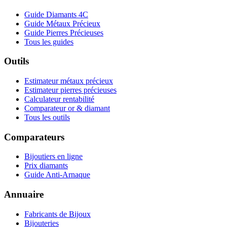
Guide Diamants 4C
Guide Métaux Précieux
Guide Pierres Précieuses
Tous les guides
Outils
Estimateur métaux précieux
Estimateur pierres précieuses
Calculateur rentabilité
Comparateur or & diamant
Tous les outils
Comparateurs
Bijoutiers en ligne
Prix diamants
Guide Anti-Arnaque
Annuaire
Fabricants de Bijoux
Bijouteries