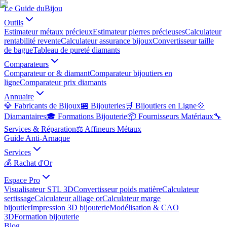
Le Guide du
Bijou
Outils
Estimateur métaux précieux
Estimateur pierres précieuses
Calculateur
rentabilité revente
Calculateur assurance bijoux
Convertisseur taille
de bague
Tableau de pureté diamants
Comparateurs
Comparateur or & diamant
Comparateur bijoutiers en
ligne
Comparateur prix diamants
Annuaire
💎 Fabricants de Bijoux
🏪 Bijouteries
🛒 Bijoutiers en Ligne
💠
Diamantaires
🎓 Formations Bijouterie
📦 Fournisseurs Matériaux
🔧
Services & Réparation
⚖️ Affineurs Métaux
Guide Anti-Arnaque
Services
💰 Rachat d'Or
Espace Pro
Visualisateur STL 3D
Convertisseur poids matière
Calculateur
sertissage
Calculateur alliage or
Calculateur marge
bijoutier
Impression 3D bijouterie
Modélisation & CAO
3D
Formation bijouterie
Blog