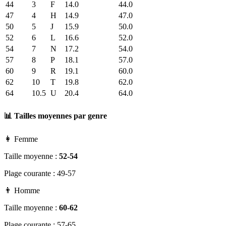
44
3
F
14.0
44.0
47
4
H
14.9
47.0
50
5
J
15.9
50.0
52
6
L
16.6
52.0
54
7
N
17.2
54.0
57
8
P
18.1
57.0
60
9
R
19.1
60.0
62
10
T
19.8
62.0
64
10.5
U
20.4
64.0
📊 Tailles moyennes par genre
👩 Femme
Taille moyenne :
52-54
Plage courante : 49-57
👨 Homme
Taille moyenne :
60-62
Plage courante : 57-65